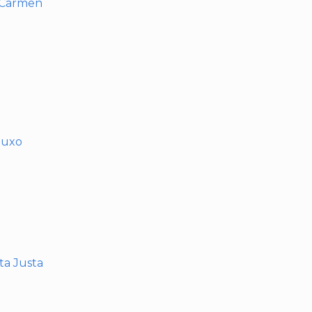
l Carmen
muxo
nta Justa