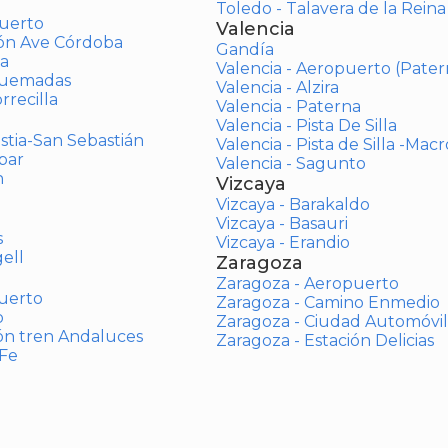
Toledo - Talavera de la Reina
uerto
Valencia
ión Ave Córdoba
Gandía
a
Valencia - Aeropuerto (Pater
Quemadas
Valencia - Alzira
rrecilla
Valencia - Paterna
Valencia - Pista De Silla
stia-San Sebastián
Valencia - Pista de Silla -Mac
bar
Valencia - Sagunto
n
Vizcaya
Vizcaya - Barakaldo
Vizcaya - Basauri
s
Vizcaya - Erandio
ell
Zaragoza
Zaragoza - Aeropuerto
uerto
Zaragoza - Camino Enmedio
o
Zaragoza - Ciudad Automóvil
ón tren Andaluces
Zaragoza - Estación Delicias
 Fe