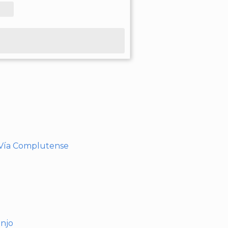
- Vía Complutense
anjo