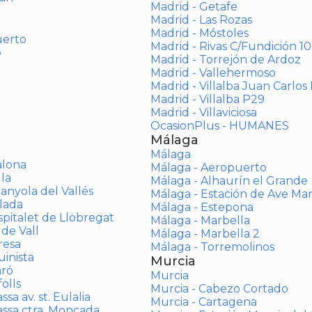
Madrid - Getafe
Madrid - Las Rozas
Madrid - Móstoles
uerto
Madrid - Rivas C/Fundición 10
o
Madrid - Torrejón de Ardoz
Madrid - Vallehermoso
Madrid - Villalba Juan Carlos 
Madrid - Villalba P29
Madrid - Villaviciosa
OcasionPlus - HUMANES
Málaga
Málaga
alona
Málaga - Aeropuerto
la
Málaga - Alhaurín el Grande
anyola del Vallés
Málaga - Estación de Ave Ma
lada
Málaga - Estepona
spitalet de Llobregat
Málaga - Marbella
 de Vall
Málaga - Marbella 2
resa
Málaga - Torremolinos
inista
Murcia
aró
Murcia
olls
Murcia - Cabezo Cortado
sa av. st. Eulalia
Murcia - Cartagena
assa ctra. Moncada