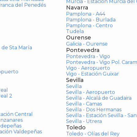
Murcia - Estación Murcia de
afranca del Penedés
Navarra
Pamplona - A44
Pamplona - Burlada
Pamplona - Centro
Tudela
Ourense
Galicia - Ourense
o de Sta María
Pontevedra
Pontevedra - Vigo
Pontevedra - Vigo Pol. Cara
Vigo - Aeropuerto
opuerto
Vigo - Estación Guixar
Sevilla
Sevilla
real
Sevilla - Aeropuerto
real 2
Sevilla - Alcalá de Guadaira
Sevilla - Camas
Sevilla - Dos Hermanas
tación Central
Sevilla - Estación Sevilla - Sa
anzanares
Sevilla - Utrera
aldepeñas
Toledo
tación Valdepeñas
Toledo - Olías del Rey