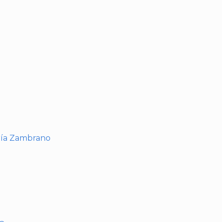
I
ría Zambrano