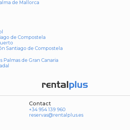
Palma de Mallorca
ol
tiago de Compostela
puerto
ión Santiago de Compostela
Las Palmas de Gran Canaria
adal
Contact
+34 954 139 960
reservas@rentalplus.es