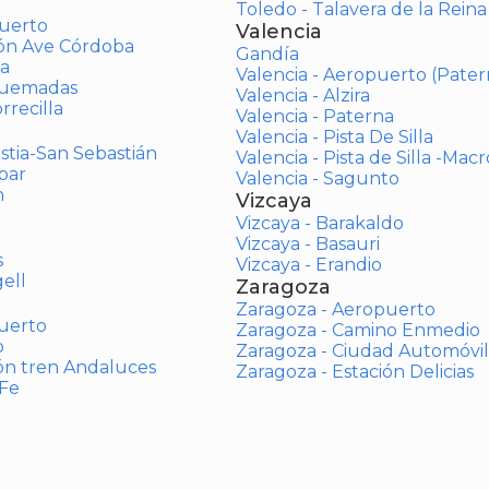
Toledo - Talavera de la Reina
uerto
Valencia
ión Ave Córdoba
Gandía
a
Valencia - Aeropuerto (Pater
Quemadas
Valencia - Alzira
rrecilla
Valencia - Paterna
Valencia - Pista De Silla
stia-San Sebastián
Valencia - Pista de Silla -Mac
bar
Valencia - Sagunto
n
Vizcaya
Vizcaya - Barakaldo
Vizcaya - Basauri
s
Vizcaya - Erandio
ell
Zaragoza
Zaragoza - Aeropuerto
uerto
Zaragoza - Camino Enmedio
o
Zaragoza - Ciudad Automóvil
ón tren Andaluces
Zaragoza - Estación Delicias
 Fe