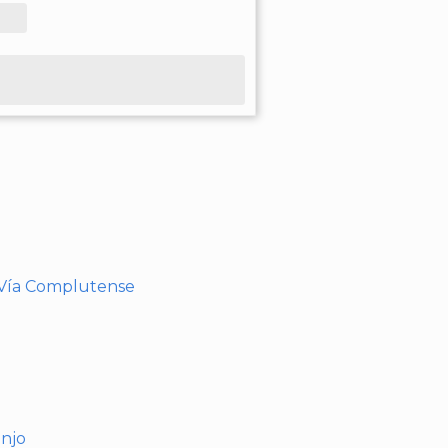
- Vía Complutense
anjo