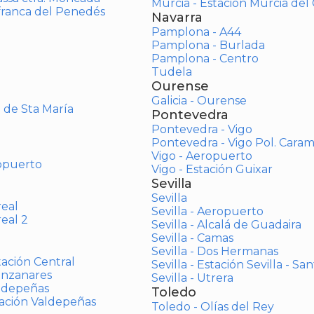
Murcia - Estación Murcia de
afranca del Penedés
Navarra
Pamplona - A44
Pamplona - Burlada
Pamplona - Centro
Tudela
Ourense
Galicia - Ourense
o de Sta María
Pontevedra
Pontevedra - Vigo
Pontevedra - Vigo Pol. Cara
Vigo - Aeropuerto
opuerto
Vigo - Estación Guixar
Sevilla
Sevilla
real
Sevilla - Aeropuerto
real 2
Sevilla - Alcalá de Guadaira
Sevilla - Camas
Sevilla - Dos Hermanas
tación Central
Sevilla - Estación Sevilla - Sa
anzanares
Sevilla - Utrera
aldepeñas
Toledo
tación Valdepeñas
Toledo - Olías del Rey