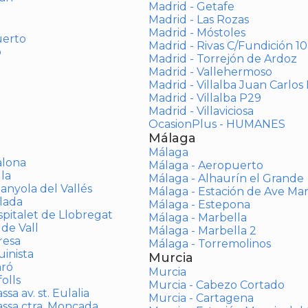
Madrid - Getafe
Madrid - Las Rozas
Madrid - Móstoles
uerto
Madrid - Rivas C/Fundición 10
o
Madrid - Torrejón de Ardoz
Madrid - Vallehermoso
Madrid - Villalba Juan Carlos 
Madrid - Villalba P29
Madrid - Villaviciosa
OcasionPlus - HUMANES
Málaga
Málaga
alona
Málaga - Aeropuerto
la
Málaga - Alhaurín el Grande
anyola del Vallés
Málaga - Estación de Ave Ma
lada
Málaga - Estepona
spitalet de Llobregat
Málaga - Marbella
 de Vall
Málaga - Marbella 2
resa
Málaga - Torremolinos
inista
Murcia
aró
Murcia
olls
Murcia - Cabezo Cortado
sa av. st. Eulalia
Murcia - Cartagena
assa ctra. Moncada