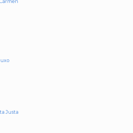
l Carmen
muxo
nta Justa