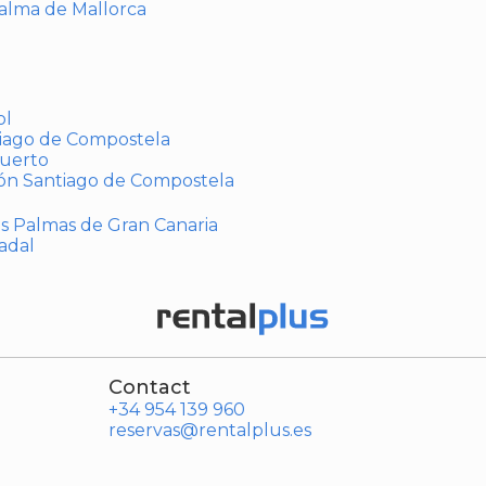
Palma de Mallorca
ol
tiago de Compostela
puerto
ión Santiago de Compostela
Las Palmas de Gran Canaria
adal
Contact
+34 954 139 960
reservas@rentalplus.es