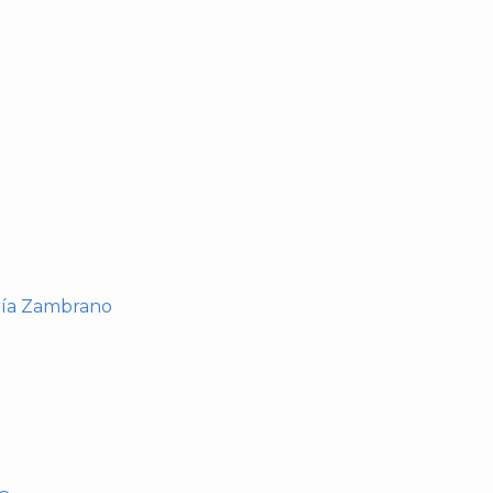
I
ría Zambrano