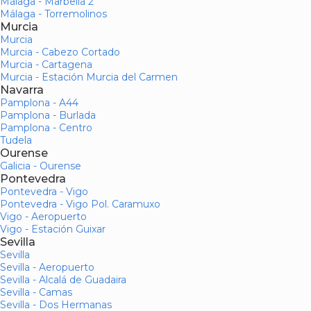
Málaga - Marbella 2
Málaga - Torremolinos
Murcia
Murcia
Murcia - Cabezo Cortado
Murcia - Cartagena
Murcia - Estación Murcia del Carmen
Navarra
Pamplona - A44
Pamplona - Burlada
Pamplona - Centro
Tudela
Ourense
Galicia - Ourense
Pontevedra
Pontevedra - Vigo
Pontevedra - Vigo Pol. Caramuxo
Vigo - Aeropuerto
Vigo - Estación Guixar
Sevilla
Sevilla
Sevilla - Aeropuerto
Sevilla - Alcalá de Guadaira
Sevilla - Camas
Sevilla - Dos Hermanas