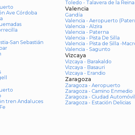
Toledo - Talavera de la Reina
uerto
Valencia
ión Ave Córdoba
Gandía
a
Valencia - Aeropuerto (Pater
Quemadas
Valencia - Alzira
rrecilla
Valencia - Paterna
Valencia - Pista De Silla
stia-San Sebastián
Valencia - Pista de Silla -Mac
bar
Valencia - Sagunto
n
Vizcaya
Vizcaya - Barakaldo
Vizcaya - Basauri
s
Vizcaya - Erandio
ell
Zaragoza
Zaragoza - Aeropuerto
uerto
Zaragoza - Camino Enmedio
o
Zaragoza - Ciudad Automóvil
ón tren Andaluces
Zaragoza - Estación Delicias
 Fe