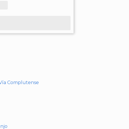
- Vía Complutense
anjo