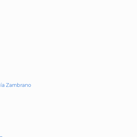
I
ría Zambrano