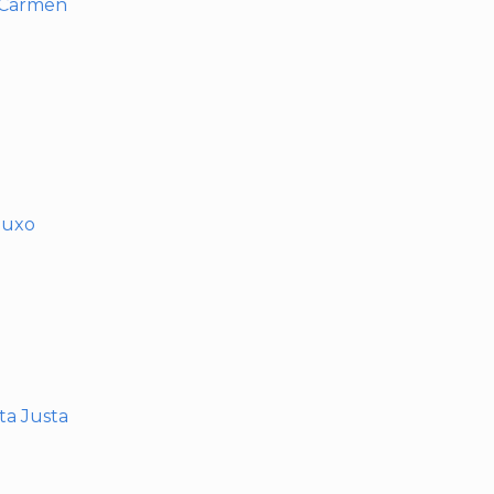
l Carmen
muxo
nta Justa