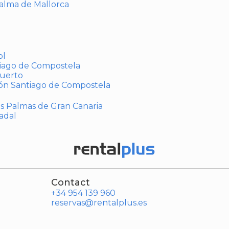
Palma de Mallorca
ol
tiago de Compostela
puerto
ión Santiago de Compostela
Las Palmas de Gran Canaria
adal
Contact
+34 954 139 960
reservas@rentalplus.es