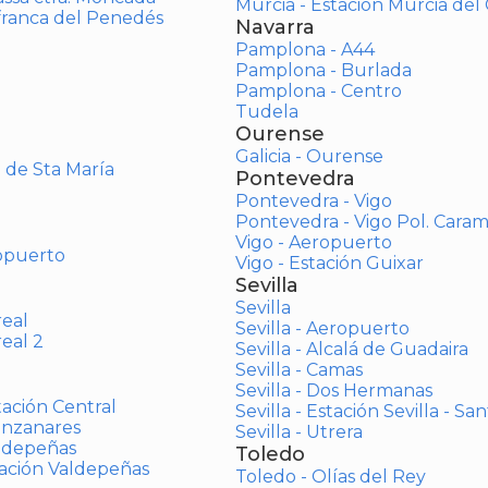
Murcia - Estación Murcia de
afranca del Penedés
Navarra
Pamplona - A44
Pamplona - Burlada
Pamplona - Centro
Tudela
Ourense
Galicia - Ourense
o de Sta María
Pontevedra
Pontevedra - Vigo
Pontevedra - Vigo Pol. Cara
Vigo - Aeropuerto
opuerto
Vigo - Estación Guixar
Sevilla
Sevilla
real
Sevilla - Aeropuerto
real 2
Sevilla - Alcalá de Guadaira
Sevilla - Camas
Sevilla - Dos Hermanas
tación Central
Sevilla - Estación Sevilla - Sa
anzanares
Sevilla - Utrera
aldepeñas
Toledo
tación Valdepeñas
Toledo - Olías del Rey