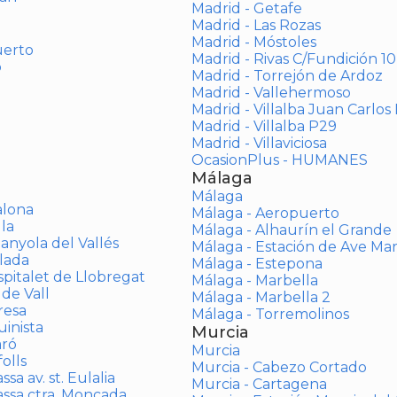
Madrid - Getafe
Madrid - Las Rozas
Madrid - Móstoles
uerto
Madrid - Rivas C/Fundición 10
o
Madrid - Torrejón de Ardoz
Madrid - Vallehermoso
Madrid - Villalba Juan Carlos 
Madrid - Villalba P29
Madrid - Villaviciosa
OcasionPlus - HUMANES
Málaga
Málaga
alona
Málaga - Aeropuerto
la
Málaga - Alhaurín el Grande
anyola del Vallés
Málaga - Estación de Ave Ma
lada
Málaga - Estepona
spitalet de Llobregat
Málaga - Marbella
 de Vall
Málaga - Marbella 2
resa
Málaga - Torremolinos
inista
Murcia
aró
Murcia
olls
Murcia - Cabezo Cortado
sa av. st. Eulalia
Murcia - Cartagena
assa ctra. Moncada