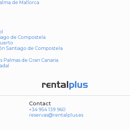
Palma de Mallorca
ol
tiago de Compostela
puerto
ión Santiago de Compostela
Las Palmas de Gran Canaria
adal
Contact
+34 954 139 960
reservas@rentalplus.es