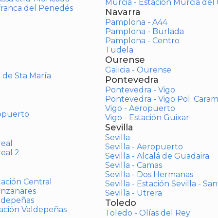
Murcia - Estación Murcia de
afranca del Penedés
Navarra
Pamplona - A44
Pamplona - Burlada
Pamplona - Centro
Tudela
Ourense
Galicia - Ourense
o de Sta María
Pontevedra
Pontevedra - Vigo
Pontevedra - Vigo Pol. Cara
Vigo - Aeropuerto
opuerto
Vigo - Estación Guixar
Sevilla
Sevilla
real
Sevilla - Aeropuerto
real 2
Sevilla - Alcalá de Guadaira
Sevilla - Camas
Sevilla - Dos Hermanas
tación Central
Sevilla - Estación Sevilla - Sa
anzanares
Sevilla - Utrera
aldepeñas
Toledo
tación Valdepeñas
Toledo - Olías del Rey