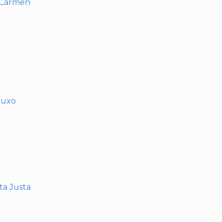
l Carmen
muxo
nta Justa