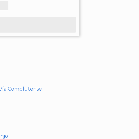
- Vía Complutense
anjo