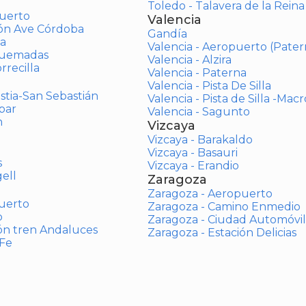
Toledo - Talavera de la Reina
uerto
Valencia
ión Ave Córdoba
Gandía
a
Valencia - Aeropuerto (Pater
Quemadas
Valencia - Alzira
rrecilla
Valencia - Paterna
Valencia - Pista De Silla
stia-San Sebastián
Valencia - Pista de Silla -Mac
bar
Valencia - Sagunto
n
Vizcaya
Vizcaya - Barakaldo
Vizcaya - Basauri
s
Vizcaya - Erandio
ell
Zaragoza
Zaragoza - Aeropuerto
uerto
Zaragoza - Camino Enmedio
o
Zaragoza - Ciudad Automóvil
ón tren Andaluces
Zaragoza - Estación Delicias
 Fe