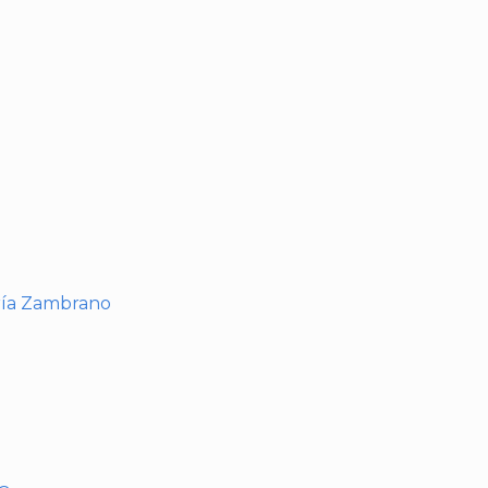
I
ría Zambrano