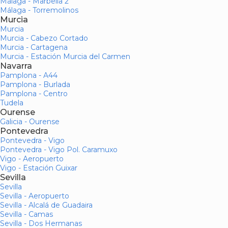
Málaga - Marbella 2
Málaga - Torremolinos
Murcia
Murcia
Murcia - Cabezo Cortado
Murcia - Cartagena
Murcia - Estación Murcia del Carmen
Navarra
Pamplona - A44
Pamplona - Burlada
Pamplona - Centro
Tudela
Ourense
Galicia - Ourense
Pontevedra
Pontevedra - Vigo
Pontevedra - Vigo Pol. Caramuxo
Vigo - Aeropuerto
Vigo - Estación Guixar
Sevilla
Sevilla
Sevilla - Aeropuerto
Sevilla - Alcalá de Guadaira
Sevilla - Camas
Sevilla - Dos Hermanas