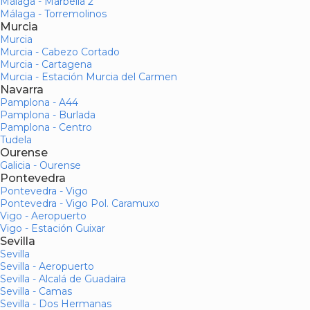
Málaga - Marbella 2
Málaga - Torremolinos
Murcia
Murcia
Murcia - Cabezo Cortado
Murcia - Cartagena
Murcia - Estación Murcia del Carmen
Navarra
Pamplona - A44
Pamplona - Burlada
Pamplona - Centro
Tudela
Ourense
Galicia - Ourense
Pontevedra
Pontevedra - Vigo
Pontevedra - Vigo Pol. Caramuxo
Vigo - Aeropuerto
Vigo - Estación Guixar
Sevilla
Sevilla
Sevilla - Aeropuerto
Sevilla - Alcalá de Guadaira
Sevilla - Camas
Sevilla - Dos Hermanas