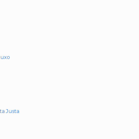
muxo
nta Justa