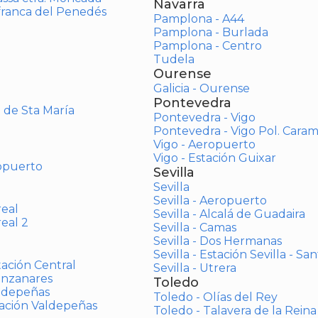
Navarra
afranca del Penedés
Pamplona - A44
Pamplona - Burlada
Pamplona - Centro
Tudela
Ourense
Galicia - Ourense
Pontevedra
o de Sta María
Pontevedra - Vigo
Pontevedra - Vigo Pol. Cara
Vigo - Aeropuerto
Vigo - Estación Guixar
opuerto
Sevilla
Sevilla
Sevilla - Aeropuerto
real
Sevilla - Alcalá de Guadaira
real 2
Sevilla - Camas
Sevilla - Dos Hermanas
Sevilla - Estación Sevilla - Sa
tación Central
Sevilla - Utrera
anzanares
Toledo
aldepeñas
Toledo - Olías del Rey
tación Valdepeñas
Toledo - Talavera de la Reina