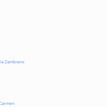
I
ría Zambrano
l Carmen