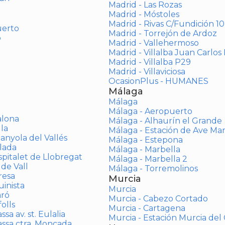
Madrid - Las Rozas
Madrid - Móstoles
Madrid - Rivas C/Fundición 10
uerto
Madrid - Torrejón de Ardoz
o
Madrid - Vallehermoso
Madrid - Villalba Juan Carlos 
Madrid - Villalba P29
Madrid - Villaviciosa
OcasionPlus - HUMANES
Málaga
Málaga
Málaga - Aeropuerto
alona
Málaga - Alhaurín el Grande
la
Málaga - Estación de Ave Ma
anyola del Vallés
Málaga - Estepona
lada
Málaga - Marbella
spitalet de Llobregat
Málaga - Marbella 2
 de Vall
Málaga - Torremolinos
resa
Murcia
inista
Murcia
aró
Murcia - Cabezo Cortado
olls
Murcia - Cartagena
sa av. st. Eulalia
Murcia - Estación Murcia de
assa ctra. Moncada