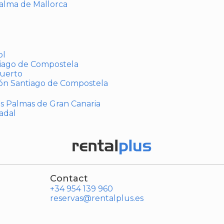
Palma de Mallorca
ol
tiago de Compostela
puerto
ión Santiago de Compostela
Las Palmas de Gran Canaria
adal
Contact
+34 954 139 960
reservas@rentalplus.es