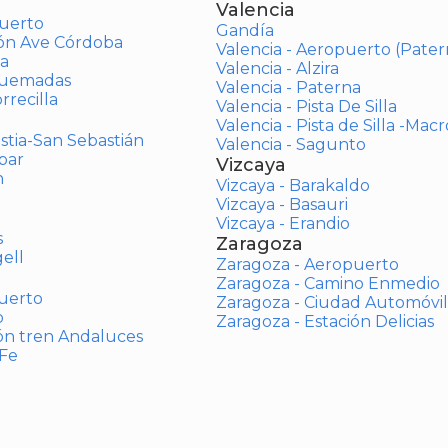
Valencia
uerto
Gandía
ión Ave Córdoba
Valencia - Aeropuerto (Pater
a
Valencia - Alzira
Quemadas
Valencia - Paterna
rrecilla
Valencia - Pista De Silla
Valencia - Pista de Silla -Mac
stia-San Sebastián
Valencia - Sagunto
bar
Vizcaya
n
Vizcaya - Barakaldo
Vizcaya - Basauri
Vizcaya - Erandio
s
Zaragoza
ell
Zaragoza - Aeropuerto
Zaragoza - Camino Enmedio
uerto
Zaragoza - Ciudad Automóvil
o
Zaragoza - Estación Delicias
ón tren Andaluces
 Fe