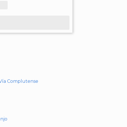
- Vía Complutense
anjo