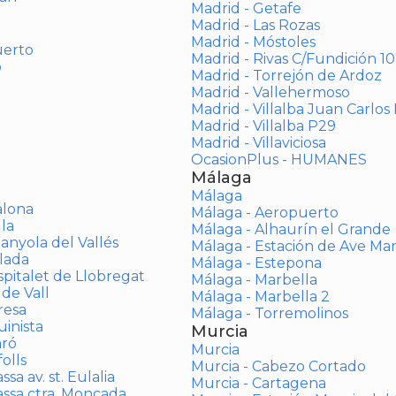
Madrid - Getafe
Madrid - Las Rozas
Madrid - Móstoles
uerto
Madrid - Rivas C/Fundición 10
o
Madrid - Torrejón de Ardoz
Madrid - Vallehermoso
Madrid - Villalba Juan Carlos 
Madrid - Villalba P29
Madrid - Villaviciosa
OcasionPlus - HUMANES
Málaga
Málaga
alona
Málaga - Aeropuerto
la
Málaga - Alhaurín el Grande
anyola del Vallés
Málaga - Estación de Ave Ma
lada
Málaga - Estepona
spitalet de Llobregat
Málaga - Marbella
 de Vall
Málaga - Marbella 2
resa
Málaga - Torremolinos
inista
Murcia
aró
Murcia
olls
Murcia - Cabezo Cortado
sa av. st. Eulalia
Murcia - Cartagena
assa ctra. Moncada