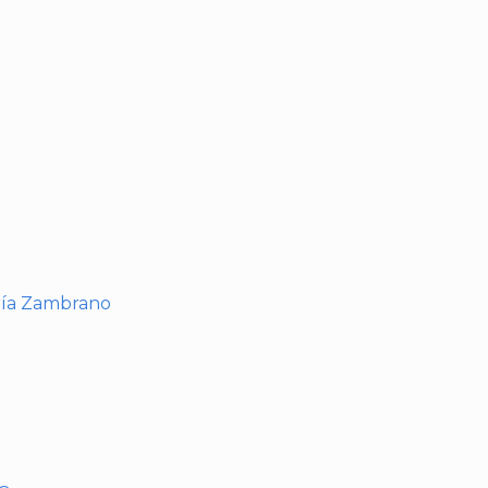
I
ría Zambrano