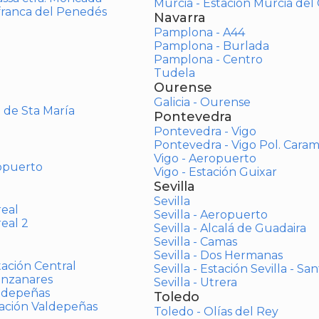
Murcia - Estación Murcia de
afranca del Penedés
Navarra
Pamplona - A44
Pamplona - Burlada
Pamplona - Centro
Tudela
Ourense
Galicia - Ourense
o de Sta María
Pontevedra
Pontevedra - Vigo
Pontevedra - Vigo Pol. Cara
Vigo - Aeropuerto
opuerto
Vigo - Estación Guixar
Sevilla
Sevilla
real
Sevilla - Aeropuerto
real 2
Sevilla - Alcalá de Guadaira
Sevilla - Camas
Sevilla - Dos Hermanas
tación Central
Sevilla - Estación Sevilla - Sa
anzanares
Sevilla - Utrera
aldepeñas
Toledo
tación Valdepeñas
Toledo - Olías del Rey