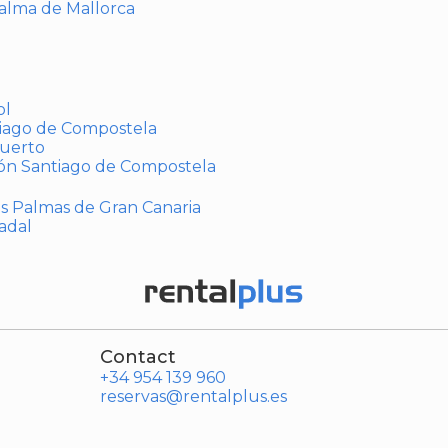
Palma de Mallorca
ol
tiago de Compostela
puerto
ión Santiago de Compostela
Las Palmas de Gran Canaria
adal
Contact
+34 954 139 960
reservas@rentalplus.es