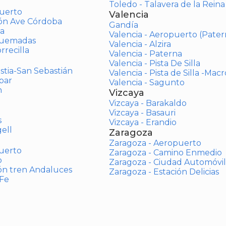
Toledo - Talavera de la Reina
uerto
Valencia
ión Ave Córdoba
Gandía
a
Valencia - Aeropuerto (Pater
Quemadas
Valencia - Alzira
rrecilla
Valencia - Paterna
Valencia - Pista De Silla
stia-San Sebastián
Valencia - Pista de Silla -Mac
bar
Valencia - Sagunto
n
Vizcaya
Vizcaya - Barakaldo
Vizcaya - Basauri
s
Vizcaya - Erandio
ell
Zaragoza
Zaragoza - Aeropuerto
uerto
Zaragoza - Camino Enmedio
o
Zaragoza - Ciudad Automóvil
ón tren Andaluces
Zaragoza - Estación Delicias
 Fe