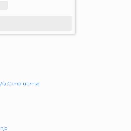
- Vía Complutense
anjo