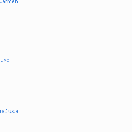
l Carmen
muxo
nta Justa