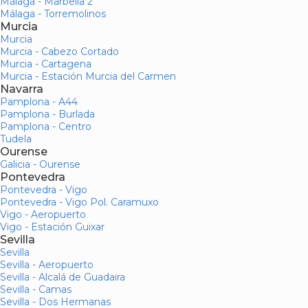
Málaga - Marbella 2
Málaga - Torremolinos
Murcia
Murcia
Murcia - Cabezo Cortado
Murcia - Cartagena
Murcia - Estación Murcia del Carmen
Navarra
Pamplona - A44
Pamplona - Burlada
Pamplona - Centro
Tudela
Ourense
Galicia - Ourense
Pontevedra
Pontevedra - Vigo
Pontevedra - Vigo Pol. Caramuxo
Vigo - Aeropuerto
Vigo - Estación Guixar
Sevilla
Sevilla
Sevilla - Aeropuerto
Sevilla - Alcalá de Guadaira
Sevilla - Camas
Sevilla - Dos Hermanas