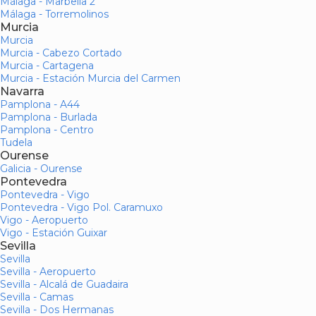
Málaga - Marbella 2
Málaga - Torremolinos
Murcia
Murcia
Murcia - Cabezo Cortado
Murcia - Cartagena
Murcia - Estación Murcia del Carmen
Navarra
Pamplona - A44
Pamplona - Burlada
Pamplona - Centro
Tudela
Ourense
Galicia - Ourense
Pontevedra
Pontevedra - Vigo
Pontevedra - Vigo Pol. Caramuxo
Vigo - Aeropuerto
Vigo - Estación Guixar
Sevilla
Sevilla
Sevilla - Aeropuerto
Sevilla - Alcalá de Guadaira
Sevilla - Camas
Sevilla - Dos Hermanas