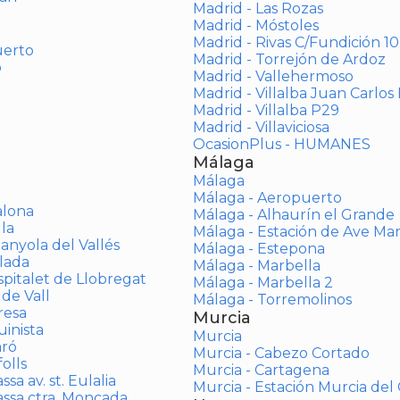
Madrid - Las Rozas
Madrid - Móstoles
Madrid - Rivas C/Fundición 10
uerto
Madrid - Torrejón de Ardoz
o
Madrid - Vallehermoso
Madrid - Villalba Juan Carlos 
Madrid - Villalba P29
Madrid - Villaviciosa
OcasionPlus - HUMANES
Málaga
Málaga
Málaga - Aeropuerto
alona
Málaga - Alhaurín el Grande
la
Málaga - Estación de Ave Ma
anyola del Vallés
Málaga - Estepona
lada
Málaga - Marbella
spitalet de Llobregat
Málaga - Marbella 2
 de Vall
Málaga - Torremolinos
resa
Murcia
inista
Murcia
aró
Murcia - Cabezo Cortado
olls
Murcia - Cartagena
sa av. st. Eulalia
Murcia - Estación Murcia de
assa ctra. Moncada