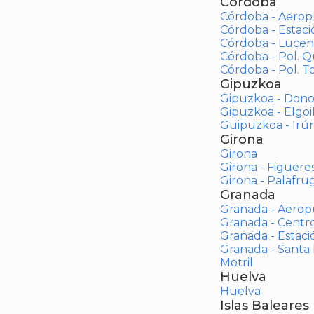
Córdoba
Córdoba - Aerop
Córdoba - Estac
Córdoba - Lucen
Córdoba - Pol. 
Córdoba - Pol. To
Gipuzkoa
Gipuzkoa - Dono
Gipuzkoa - Elgoi
Guipuzkoa - Irú
Girona
Girona
Girona - Figuere
Girona - Palafrug
Granada
Granada - Aerop
Granada - Centr
Granada - Estaci
Granada - Santa
Motril
Huelva
Huelva
Islas Baleares