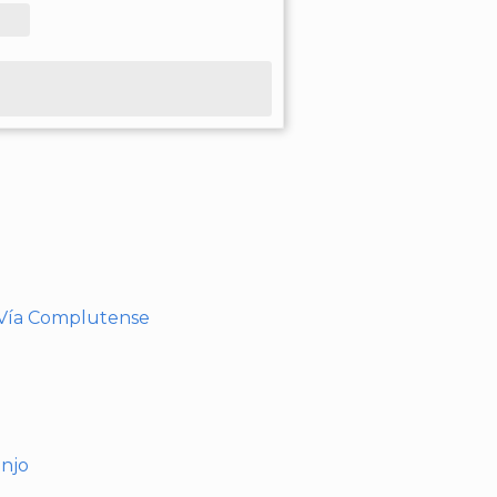
- Vía Complutense
anjo