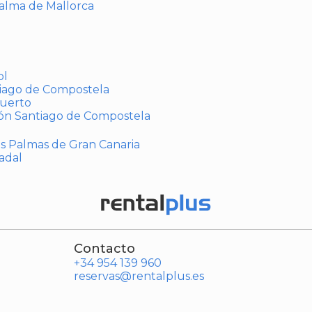
Palma de Mallorca
ol
tiago de Compostela
puerto
ión Santiago de Compostela
Las Palmas de Gran Canaria
adal
Contacto
+34 954 139 960
reservas@rentalplus.es