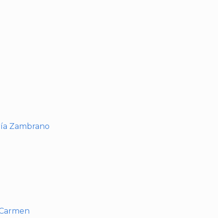
I
ría Zambrano
l Carmen