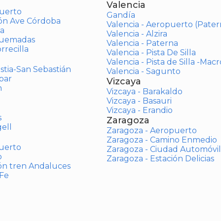
Valencia
uerto
Gandía
ión Ave Córdoba
Valencia - Aeropuerto (Pater
a
Valencia - Alzira
Quemadas
Valencia - Paterna
rrecilla
Valencia - Pista De Silla
Valencia - Pista de Silla -Mac
stia-San Sebastián
Valencia - Sagunto
bar
Vizcaya
n
Vizcaya - Barakaldo
Vizcaya - Basauri
Vizcaya - Erandio
s
Zaragoza
ell
Zaragoza - Aeropuerto
Zaragoza - Camino Enmedio
uerto
Zaragoza - Ciudad Automóvil
o
Zaragoza - Estación Delicias
ón tren Andaluces
 Fe