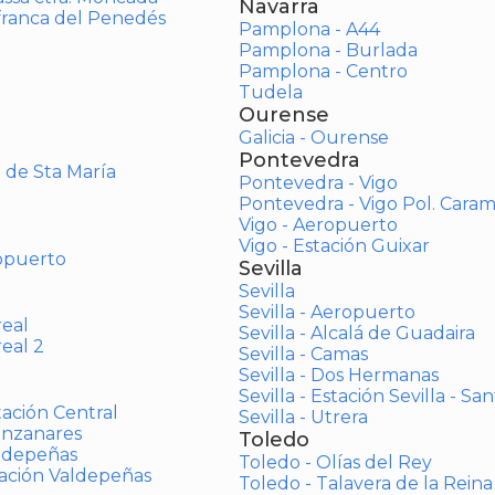
Navarra
afranca del Penedés
Pamplona - A44
Pamplona - Burlada
Pamplona - Centro
Tudela
Ourense
Galicia - Ourense
Pontevedra
o de Sta María
Pontevedra - Vigo
Pontevedra - Vigo Pol. Cara
Vigo - Aeropuerto
Vigo - Estación Guixar
opuerto
Sevilla
Sevilla
Sevilla - Aeropuerto
real
Sevilla - Alcalá de Guadaira
real 2
Sevilla - Camas
Sevilla - Dos Hermanas
Sevilla - Estación Sevilla - Sa
tación Central
Sevilla - Utrera
anzanares
Toledo
aldepeñas
Toledo - Olías del Rey
tación Valdepeñas
Toledo - Talavera de la Reina