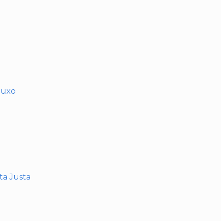
muxo
nta Justa