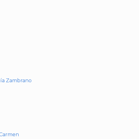
I
ría Zambrano
l Carmen