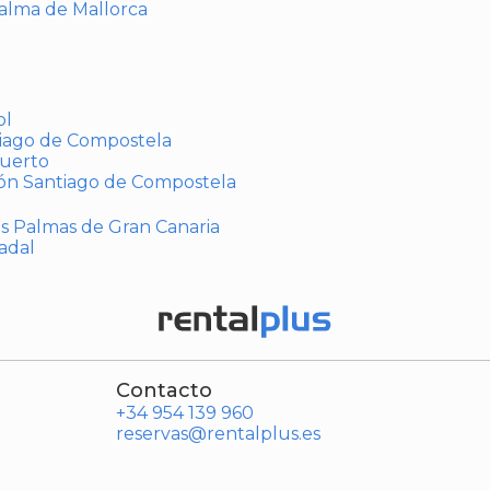
Palma de Mallorca
ol
tiago de Compostela
puerto
ión Santiago de Compostela
Las Palmas de Gran Canaria
adal
Contacto
+34 954 139 960
reservas@rentalplus.es