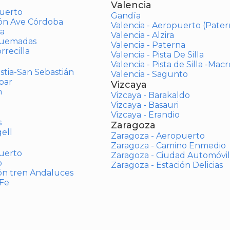
Valencia
uerto
Gandía
ión Ave Córdoba
Valencia - Aeropuerto (Pater
a
Valencia - Alzira
Quemadas
Valencia - Paterna
rrecilla
Valencia - Pista De Silla
Valencia - Pista de Silla -Mac
stia-San Sebastián
Valencia - Sagunto
bar
Vizcaya
n
Vizcaya - Barakaldo
Vizcaya - Basauri
Vizcaya - Erandio
s
Zaragoza
ell
Zaragoza - Aeropuerto
Zaragoza - Camino Enmedio
uerto
Zaragoza - Ciudad Automóvil
o
Zaragoza - Estación Delicias
ón tren Andaluces
 Fe