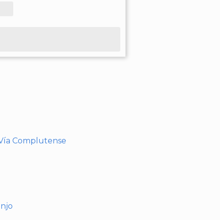
- Vía Complutense
anjo