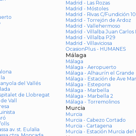
Madrid - Las Rozas
Madrid - Móstoles
Madrid - Rivas C/Fundición 10
uerto
Madrid - Torrejón de Ardoz
o
Madrid - Vallehermoso
Madrid - Villalba Juan Carlos 
Madrid - Villalba P29
Madrid - Villaviciosa
OcasionPlus - HUMANES
Málaga
Málaga
Málaga - Aeropuerto
alona
Málaga - Alhaurín el Grande
la
Málaga - Estación de Ave Ma
anyola del Vallés
Málaga - Estepona
lada
Málaga - Marbella
spitalet de Llobregat
Málaga - Marbella 2
 de Vall
Málaga - Torremolinos
resa
Murcia
inista
Murcia
aró
Murcia - Cabezo Cortado
olls
Murcia - Cartagena
sa av. st. Eulalia
Murcia - Estación Murcia de
assa ctra. Moncada