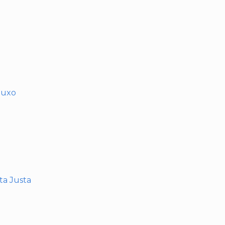
muxo
nta Justa