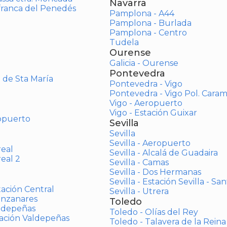
Navarra
afranca del Penedés
Pamplona - A44
Pamplona - Burlada
Pamplona - Centro
Tudela
Ourense
Galicia - Ourense
Pontevedra
o de Sta María
Pontevedra - Vigo
Pontevedra - Vigo Pol. Cara
Vigo - Aeropuerto
Vigo - Estación Guixar
opuerto
Sevilla
Sevilla
Sevilla - Aeropuerto
real
Sevilla - Alcalá de Guadaira
real 2
Sevilla - Camas
Sevilla - Dos Hermanas
Sevilla - Estación Sevilla - Sa
tación Central
Sevilla - Utrera
anzanares
Toledo
aldepeñas
Toledo - Olías del Rey
tación Valdepeñas
Toledo - Talavera de la Reina