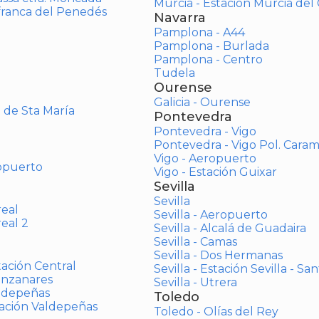
Murcia - Estación Murcia de
afranca del Penedés
Navarra
Pamplona - A44
Pamplona - Burlada
Pamplona - Centro
Tudela
Ourense
Galicia - Ourense
o de Sta María
Pontevedra
Pontevedra - Vigo
Pontevedra - Vigo Pol. Cara
Vigo - Aeropuerto
opuerto
Vigo - Estación Guixar
Sevilla
Sevilla
real
Sevilla - Aeropuerto
real 2
Sevilla - Alcalá de Guadaira
Sevilla - Camas
Sevilla - Dos Hermanas
tación Central
Sevilla - Estación Sevilla - Sa
anzanares
Sevilla - Utrera
aldepeñas
Toledo
tación Valdepeñas
Toledo - Olías del Rey