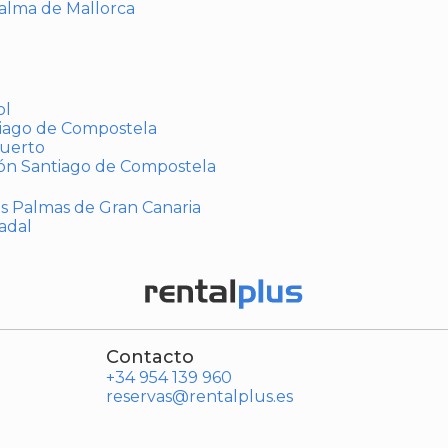
Palma de Mallorca
ol
tiago de Compostela
puerto
ión Santiago de Compostela
Las Palmas de Gran Canaria
adal
Contacto
+34 954 139 960
reservas@rentalplus.es