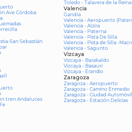
Toledo - Talavera de la Reina
uerto
Valencia
ión Ave Córdoba
Gandía
a
Valencia - Aeropuerto (Pater
Quemadas
Valencia - Alzira
rrecilla
Valencia - Paterna
Valencia - Pista De Silla
stia-San Sebastián
Valencia - Pista de Silla -Mac
bar
Valencia - Sagunto
n
Vizcaya
Vizcaya - Barakaldo
Vizcaya - Basauri
s
Vizcaya - Erandio
ell
Zaragoza
Zaragoza - Aeropuerto
uerto
Zaragoza - Camino Enmedio
o
Zaragoza - Ciudad Automóvil
ón tren Andaluces
Zaragoza - Estación Delicias
 Fe