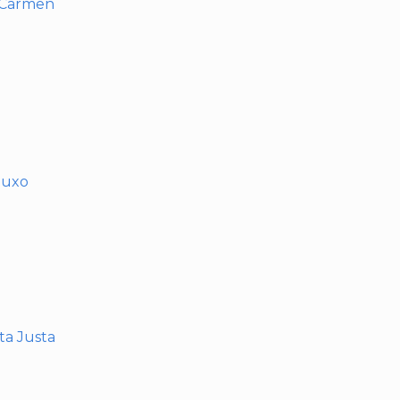
l Carmen
muxo
nta Justa