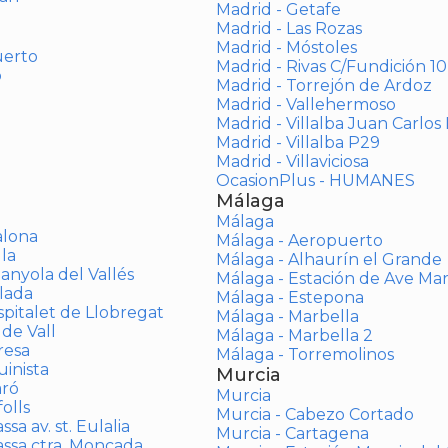
Madrid - Getafe
Madrid - Las Rozas
Madrid - Móstoles
uerto
Madrid - Rivas C/Fundición 10
o
Madrid - Torrejón de Ardoz
Madrid - Vallehermoso
Madrid - Villalba Juan Carlos 
Madrid - Villalba P29
Madrid - Villaviciosa
OcasionPlus - HUMANES
Málaga
Málaga
alona
Málaga - Aeropuerto
la
Málaga - Alhaurín el Grande
anyola del Vallés
Málaga - Estación de Ave Ma
lada
Málaga - Estepona
spitalet de Llobregat
Málaga - Marbella
 de Vall
Málaga - Marbella 2
resa
Málaga - Torremolinos
inista
Murcia
aró
Murcia
olls
Murcia - Cabezo Cortado
sa av. st. Eulalia
Murcia - Cartagena
assa ctra. Moncada