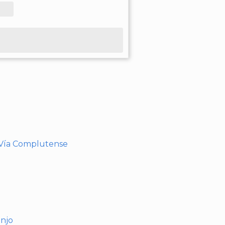
- Vía Complutense
anjo