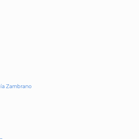
I
ría Zambrano