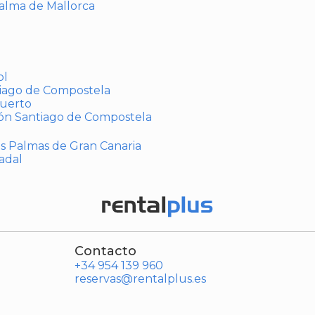
Palma de Mallorca
ol
tiago de Compostela
puerto
ión Santiago de Compostela
Las Palmas de Gran Canaria
adal
Contacto
+34 954 139 960
reservas@rentalplus.es