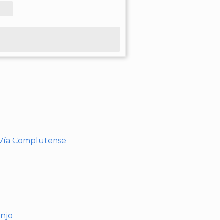
- Vía Complutense
anjo