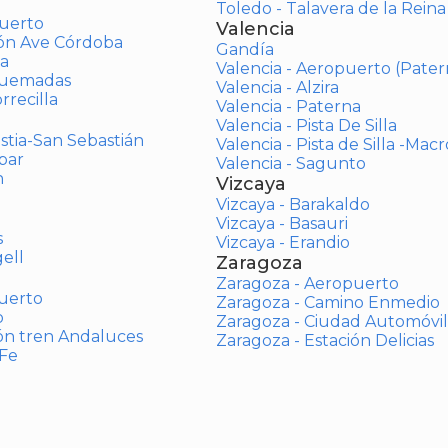
Toledo - Talavera de la Reina
uerto
Valencia
ión Ave Córdoba
Gandía
a
Valencia - Aeropuerto (Pater
Quemadas
Valencia - Alzira
rrecilla
Valencia - Paterna
Valencia - Pista De Silla
stia-San Sebastián
Valencia - Pista de Silla -Mac
bar
Valencia - Sagunto
n
Vizcaya
Vizcaya - Barakaldo
Vizcaya - Basauri
s
Vizcaya - Erandio
ell
Zaragoza
Zaragoza - Aeropuerto
uerto
Zaragoza - Camino Enmedio
o
Zaragoza - Ciudad Automóvil
ón tren Andaluces
Zaragoza - Estación Delicias
 Fe