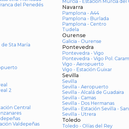
Murcia - Estación Murcia de
afranca del Penedés
Navarra
Pamplona - A44
Pamplona - Burlada
Pamplona - Centro
Tudela
Ourense
Galicia - Ourense
o de Sta María
Pontevedra
Pontevedra - Vigo
Pontevedra - Vigo Pol. Cara
Vigo - Aeropuerto
opuerto
Vigo - Estación Guixar
Sevilla
Sevilla
real
Sevilla - Aeropuerto
real 2
Sevilla - Alcalá de Guadaira
Sevilla - Camas
Sevilla - Dos Hermanas
tación Central
Sevilla - Estación Sevilla - Sa
anzanares
Sevilla - Utrera
aldepeñas
Toledo
tación Valdepeñas
Toledo - Olías del Rey