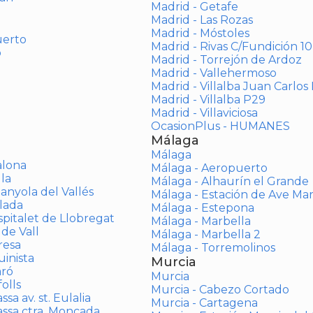
Madrid - Getafe
Madrid - Las Rozas
Madrid - Móstoles
uerto
Madrid - Rivas C/Fundición 10
o
Madrid - Torrejón de Ardoz
Madrid - Vallehermoso
Madrid - Villalba Juan Carlos 
Madrid - Villalba P29
Madrid - Villaviciosa
OcasionPlus - HUMANES
Málaga
Málaga
alona
Málaga - Aeropuerto
la
Málaga - Alhaurín el Grande
anyola del Vallés
Málaga - Estación de Ave Ma
lada
Málaga - Estepona
spitalet de Llobregat
Málaga - Marbella
 de Vall
Málaga - Marbella 2
resa
Málaga - Torremolinos
inista
Murcia
aró
Murcia
olls
Murcia - Cabezo Cortado
sa av. st. Eulalia
Murcia - Cartagena
assa ctra. Moncada