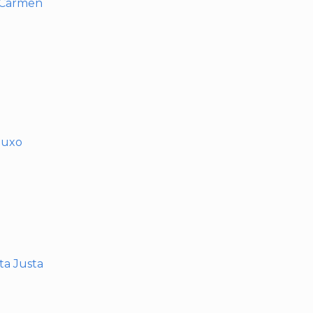
l Carmen
muxo
nta Justa