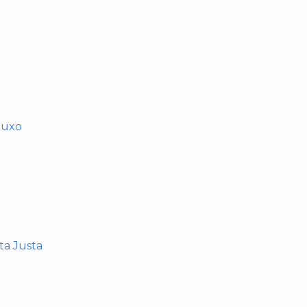
muxo
nta Justa