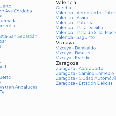
Valencia
uerto
Gandía
ión Ave Córdoba
Valencia - Aeropuerto (Pater
a
Valencia - Alzira
Quemadas
Valencia - Paterna
rrecilla
Valencia - Pista De Silla
Valencia - Pista de Silla -Mac
stia-San Sebastián
Valencia - Sagunto
bar
Vizcaya
n
Vizcaya - Barakaldo
Vizcaya - Basauri
Vizcaya - Erandio
s
Zaragoza
ell
Zaragoza - Aeropuerto
Zaragoza - Camino Enmedio
uerto
Zaragoza - Ciudad Automóvil
o
Zaragoza - Estación Delicias
ón tren Andaluces
 Fe