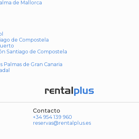
Palma de Mallorca
ol
tiago de Compostela
puerto
ión Santiago de Compostela
Las Palmas de Gran Canaria
adal
Contacto
+34 954 139 960
reservas@rentalplus.es