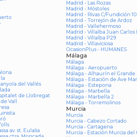
Madrid - Las Rozas
Madrid - Móstoles
Madrid - Rivas C/Fundición 10
uerto
Madrid - Torrejón de Ardoz
o
Madrid - Vallehermoso
Madrid - Villalba Juan Carlos 
Madrid - Villalba P29
Madrid - Villaviciosa
OcasionPlus - HUMANES
Málaga
Málaga
Málaga - Aeropuerto
alona
Málaga - Alhaurín el Grande
la
Málaga - Estación de Ave Ma
anyola del Vallés
Málaga - Estepona
lada
Málaga - Marbella
spitalet de Llobregat
Málaga - Marbella 2
 de Vall
Málaga - Torremolinos
resa
Murcia
inista
Murcia
aró
Murcia - Cabezo Cortado
olls
Murcia - Cartagena
sa av. st. Eulalia
Murcia - Estación Murcia de
assa ctra. Moncada