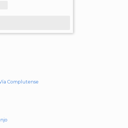
- Vía Complutense
anjo