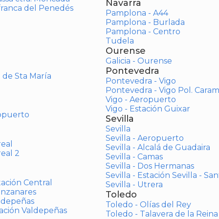
Navarra
afranca del Penedés
Pamplona - A44
Pamplona - Burlada
Pamplona - Centro
Tudela
Ourense
Galicia - Ourense
Pontevedra
o de Sta María
Pontevedra - Vigo
Pontevedra - Vigo Pol. Cara
Vigo - Aeropuerto
Vigo - Estación Guixar
opuerto
Sevilla
Sevilla
Sevilla - Aeropuerto
real
Sevilla - Alcalá de Guadaira
real 2
Sevilla - Camas
Sevilla - Dos Hermanas
Sevilla - Estación Sevilla - Sa
tación Central
Sevilla - Utrera
anzanares
Toledo
aldepeñas
Toledo - Olías del Rey
tación Valdepeñas
Toledo - Talavera de la Reina