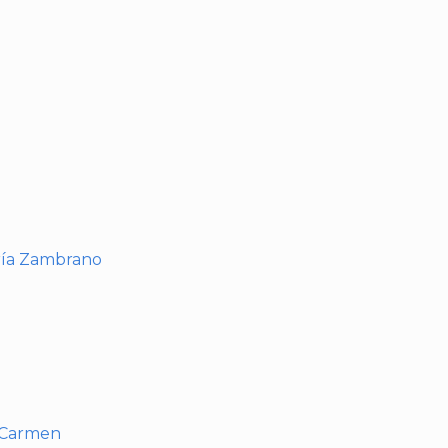
I
ría Zambrano
l Carmen