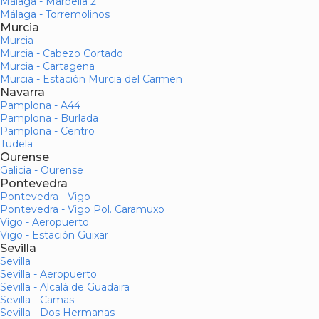
Málaga - Marbella 2
Málaga - Torremolinos
Murcia
Murcia
Murcia - Cabezo Cortado
Murcia - Cartagena
Murcia - Estación Murcia del Carmen
Navarra
Pamplona - A44
Pamplona - Burlada
Pamplona - Centro
Tudela
Ourense
Galicia - Ourense
Pontevedra
Pontevedra - Vigo
Pontevedra - Vigo Pol. Caramuxo
Vigo - Aeropuerto
Vigo - Estación Guixar
Sevilla
Sevilla
Sevilla - Aeropuerto
Sevilla - Alcalá de Guadaira
Sevilla - Camas
Sevilla - Dos Hermanas