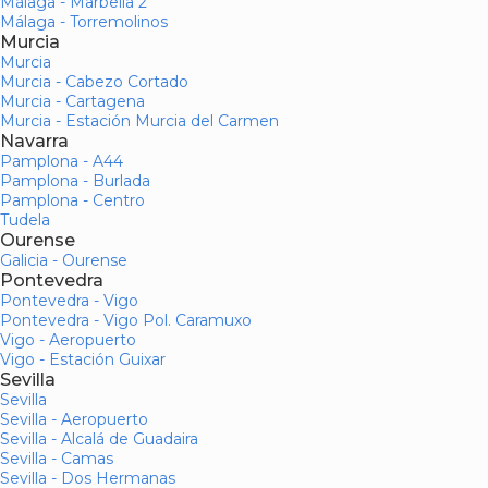
Málaga - Marbella 2
Málaga - Torremolinos
Murcia
Murcia
Murcia - Cabezo Cortado
Murcia - Cartagena
Murcia - Estación Murcia del Carmen
Navarra
Pamplona - A44
Pamplona - Burlada
Pamplona - Centro
Tudela
Ourense
Galicia - Ourense
Pontevedra
Pontevedra - Vigo
Pontevedra - Vigo Pol. Caramuxo
Vigo - Aeropuerto
Vigo - Estación Guixar
Sevilla
Sevilla
Sevilla - Aeropuerto
Sevilla - Alcalá de Guadaira
Sevilla - Camas
Sevilla - Dos Hermanas