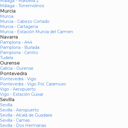
Málaga - Marbella 2
Málaga - Torremolinos
Murcia
Murcia
Murcia - Cabezo Cortado
Murcia - Cartagena
Murcia - Estación Murcia del Carmen
Navarra
Pamplona - A44
Pamplona - Burlada
Pamplona - Centro
Tudela
Ourense
Galicia - Ourense
Pontevedra
Pontevedra - Vigo
Pontevedra - Vigo Pol. Caramuxo
Vigo - Aeropuerto
Vigo - Estación Guixar
Sevilla
Sevilla
Sevilla - Aeropuerto
Sevilla - Alcalá de Guadaira
Sevilla - Camas
Sevilla - Dos Hermanas