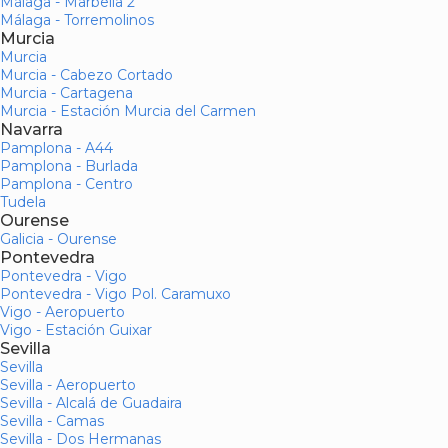
Málaga - Marbella 2
Málaga - Torremolinos
Murcia
Murcia
Murcia - Cabezo Cortado
Murcia - Cartagena
Murcia - Estación Murcia del Carmen
Navarra
Pamplona - A44
Pamplona - Burlada
Pamplona - Centro
Tudela
Ourense
Galicia - Ourense
Pontevedra
Pontevedra - Vigo
Pontevedra - Vigo Pol. Caramuxo
Vigo - Aeropuerto
Vigo - Estación Guixar
Sevilla
Sevilla
Sevilla - Aeropuerto
Sevilla - Alcalá de Guadaira
Sevilla - Camas
Sevilla - Dos Hermanas