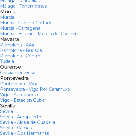
Málaga - Marbella 2
Málaga - Torremolinos
Murcia
Murcia
Murcia - Cabezo Cortado
Murcia - Cartagena
Murcia - Estación Murcia del Carmen
Navarra
Pamplona - A44
Pamplona - Burlada
Pamplona - Centro
Tudela
Ourense
Galicia - Ourense
Pontevedra
Pontevedra - Vigo
Pontevedra - Vigo Pol. Caramuxo
Vigo - Aeropuerto
Vigo - Estación Guixar
Sevilla
Sevilla
Sevilla - Aeropuerto
Sevilla - Alcalá de Guadaira
Sevilla - Camas
Sevilla - Dos Hermanas