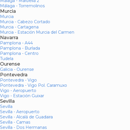
Málaga - Marbella 2
Málaga - Torremolinos
Murcia
Murcia
Murcia - Cabezo Cortado
Murcia - Cartagena
Murcia - Estación Murcia del Carmen
Navarra
Pamplona - A44
Pamplona - Burlada
Pamplona - Centro
Tudela
Ourense
Galicia - Ourense
Pontevedra
Pontevedra - Vigo
Pontevedra - Vigo Pol. Caramuxo
Vigo - Aeropuerto
Vigo - Estación Guixar
Sevilla
Sevilla
Sevilla - Aeropuerto
Sevilla - Alcalá de Guadaira
Sevilla - Camas
Sevilla - Dos Hermanas