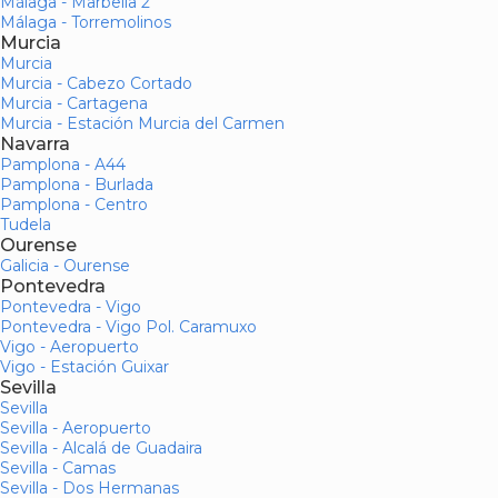
Málaga - Marbella 2
Málaga - Torremolinos
Murcia
Murcia
Murcia - Cabezo Cortado
Murcia - Cartagena
Murcia - Estación Murcia del Carmen
Navarra
Pamplona - A44
Pamplona - Burlada
Pamplona - Centro
Tudela
Ourense
Galicia - Ourense
Pontevedra
Pontevedra - Vigo
Pontevedra - Vigo Pol. Caramuxo
Vigo - Aeropuerto
Vigo - Estación Guixar
Sevilla
Sevilla
Sevilla - Aeropuerto
Sevilla - Alcalá de Guadaira
Sevilla - Camas
Sevilla - Dos Hermanas