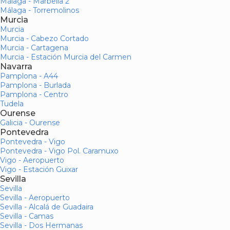
Málaga - Marbella 2
Málaga - Torremolinos
Murcia
Murcia
Murcia - Cabezo Cortado
Murcia - Cartagena
Murcia - Estación Murcia del Carmen
Navarra
Pamplona - A44
Pamplona - Burlada
Pamplona - Centro
Tudela
Ourense
Galicia - Ourense
Pontevedra
Pontevedra - Vigo
Pontevedra - Vigo Pol. Caramuxo
Vigo - Aeropuerto
Vigo - Estación Guixar
Sevilla
Sevilla
Sevilla - Aeropuerto
Sevilla - Alcalá de Guadaira
Sevilla - Camas
Sevilla - Dos Hermanas