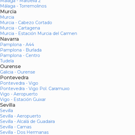
Málaga - Marbella 2
Málaga - Torremolinos
Murcia
Murcia
Murcia - Cabezo Cortado
Murcia - Cartagena
Murcia - Estación Murcia del Carmen
Navarra
Pamplona - A44
Pamplona - Burlada
Pamplona - Centro
Tudela
Ourense
Galicia - Ourense
Pontevedra
Pontevedra - Vigo
Pontevedra - Vigo Pol. Caramuxo
Vigo - Aeropuerto
Vigo - Estación Guixar
Sevilla
Sevilla
Sevilla - Aeropuerto
Sevilla - Alcalá de Guadaira
Sevilla - Camas
Sevilla - Dos Hermanas