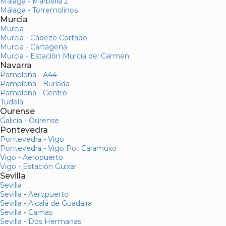
Málaga - Marbella 2
Málaga - Torremolinos
Murcia
Murcia
Murcia - Cabezo Cortado
Murcia - Cartagena
Murcia - Estación Murcia del Carmen
Navarra
Pamplona - A44
Pamplona - Burlada
Pamplona - Centro
Tudela
Ourense
Galicia - Ourense
Pontevedra
Pontevedra - Vigo
Pontevedra - Vigo Pol. Caramuxo
Vigo - Aeropuerto
Vigo - Estación Guixar
Sevilla
Sevilla
Sevilla - Aeropuerto
Sevilla - Alcalá de Guadaira
Sevilla - Camas
Sevilla - Dos Hermanas