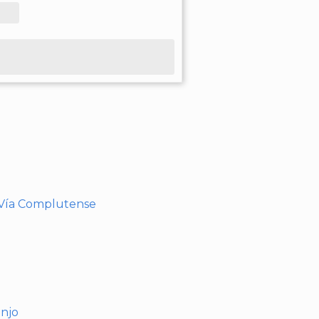
- Vía Complutense
anjo