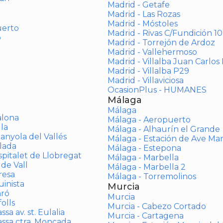
Madrid - Getafe
Madrid - Las Rozas
Madrid - Móstoles
uerto
Madrid - Rivas C/Fundición 10
o
Madrid - Torrejón de Ardoz
Madrid - Vallehermoso
Madrid - Villalba Juan Carlos 
Madrid - Villalba P29
Madrid - Villaviciosa
OcasionPlus - HUMANES
Málaga
Málaga
alona
Málaga - Aeropuerto
la
Málaga - Alhaurín el Grande
anyola del Vallés
Málaga - Estación de Ave Ma
lada
Málaga - Estepona
spitalet de Llobregat
Málaga - Marbella
 de Vall
Málaga - Marbella 2
resa
Málaga - Torremolinos
inista
Murcia
aró
Murcia
olls
Murcia - Cabezo Cortado
sa av. st. Eulalia
Murcia - Cartagena
assa ctra. Moncada