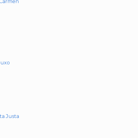
l Carmen
muxo
nta Justa