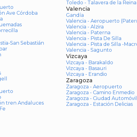
Toledo - Talavera de la Reina
uerto
Valencia
ión Ave Córdoba
Gandía
a
Valencia - Aeropuerto (Pater
Quemadas
Valencia - Alzira
rrecilla
Valencia - Paterna
Valencia - Pista De Silla
stia-San Sebastián
Valencia - Pista de Silla -Mac
bar
Valencia - Sagunto
n
Vizcaya
Vizcaya - Barakaldo
Vizcaya - Basauri
s
Vizcaya - Erandio
ell
Zaragoza
Zaragoza - Aeropuerto
uerto
Zaragoza - Camino Enmedio
o
Zaragoza - Ciudad Automóvil
ón tren Andaluces
Zaragoza - Estación Delicias
 Fe