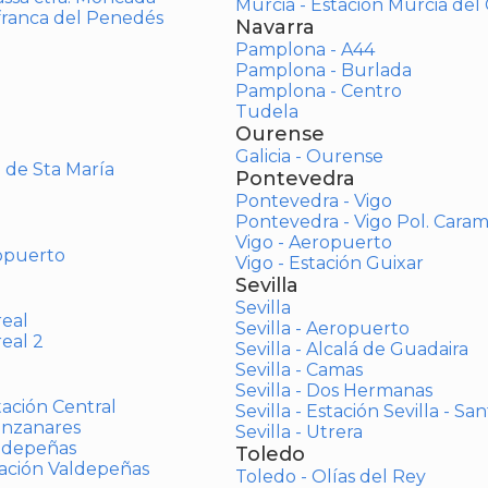
Murcia - Estación Murcia de
afranca del Penedés
Navarra
Pamplona - A44
Pamplona - Burlada
Pamplona - Centro
Tudela
Ourense
Galicia - Ourense
o de Sta María
Pontevedra
Pontevedra - Vigo
Pontevedra - Vigo Pol. Cara
Vigo - Aeropuerto
opuerto
Vigo - Estación Guixar
Sevilla
Sevilla
real
Sevilla - Aeropuerto
real 2
Sevilla - Alcalá de Guadaira
Sevilla - Camas
Sevilla - Dos Hermanas
tación Central
Sevilla - Estación Sevilla - Sa
anzanares
Sevilla - Utrera
aldepeñas
Toledo
tación Valdepeñas
Toledo - Olías del Rey