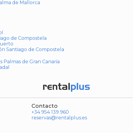
Palma de Mallorca
ol
tiago de Compostela
puerto
ión Santiago de Compostela
Las Palmas de Gran Canaria
adal
Contacto
+34 954 139 960
reservas@rentalplus.es