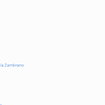
I
ría Zambrano